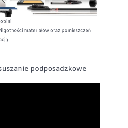
opinii
lgotności materiałów oraz pomieszczeń
acją
uszanie podposadzkowe