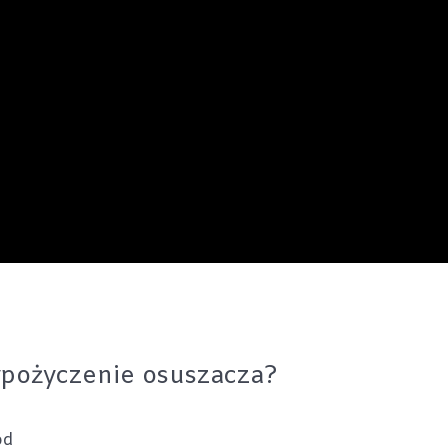
wypożyczenie osuszacza?
od