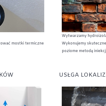
Wytwarzamy hydroizola
zować mostki termiczne
Wykonujemy skuteczne 
poziome metodą iniekcj
NKÓW
USŁGA LOKALIZ